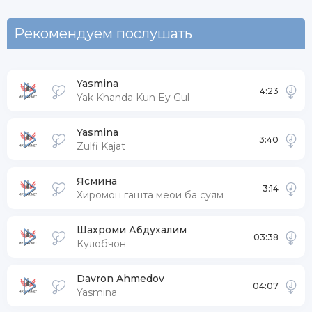
Рекомендуем послушать
Yasmina
4:23
Yak Khanda Kun Ey Gul
Yasmina
3:40
Zulfi Kajat
Ясмина
3:14
Хиромон гашта меои ба суям
Шахроми Абдухалим
03:38
Кулобчон
Davron Ahmedov
04:07
Yasmina