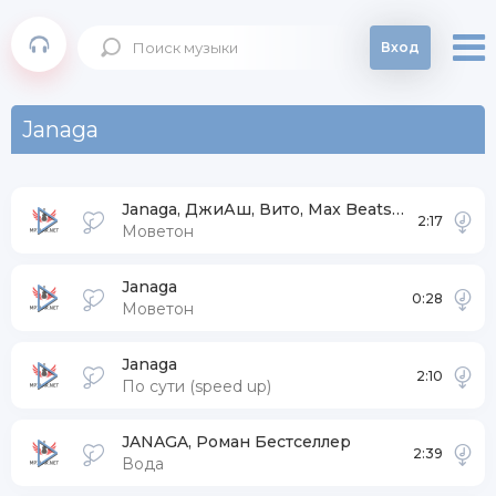
Вход
Janaga
Janaga, ДжиАш, Вито, Max Beatstone
2:17
Моветон
Janaga
0:28
Моветон
Janaga
2:10
По сути (speed up)
JANAGA, Роман Бестселлер
2:39
Вода