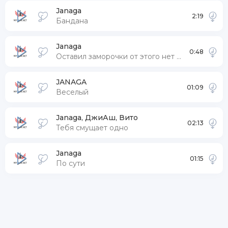
Janaga
2:19
Бандана
Janaga
0:48
Оставил заморочки от этого нет пользы
JANAGA
01:09
Веселый
Janaga, ДжиАш, Вито
02:13
Тебя смущает одно
Janaga
01:15
По сути