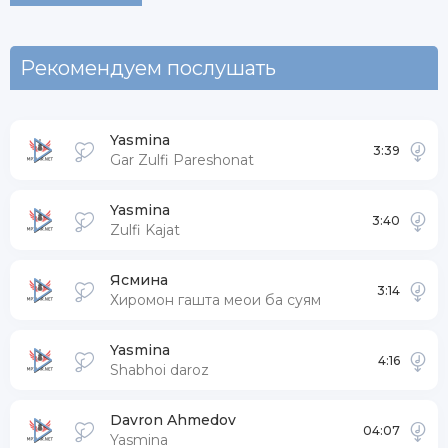
Рекомендуем послушать
Yasmina
3:39
Gar Zulfi Pareshonat
Yasmina
3:40
Zulfi Kajat
Ясмина
3:14
Хиромон гашта меои ба суям
Yasmina
4:16
Shabhoi daroz
Davron Ahmedov
04:07
Yasmina