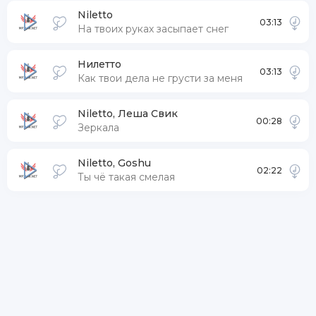
Niletto
03:13
На твоих руках засыпает снег
Нилетто
03:13
Как твои дела не грусти за меня
Niletto, Леша Свик
00:28
Зеркала
Niletto, Goshu
02:22
Ты чё такая смелая