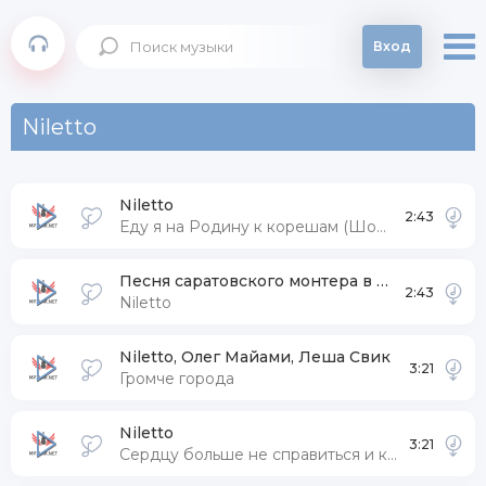
Вход
Niletto
Niletto
2:43
Еду я на Родину к корешам (Шоу Конфетка 2 сезон)
Песня саратовского монтера в исполнении
2:43
Niletto
Niletto, Олег Майами, Леша Свик
3:21
Громче города
Niletto
3:21
Сердцу больше не справиться и как его не проси