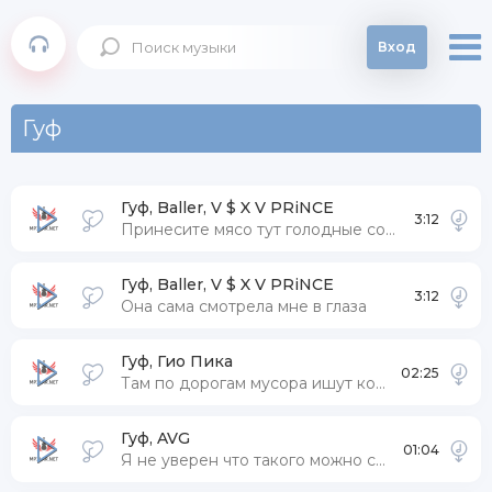
Вход
Гуф
Гуф, Baller, V $ X V PRiNCE
3:12
Принесите мясо тут голодные собаки
Гуф, Baller, V $ X V PRiNCE
3:12
Она сама смотрела мне в глаза
Гуф, Гио Пика
02:25
Там по дорогам мусора ишут кого прижать без веш дока
Гуф, AVG
01:04
Я не уверен что такого можно спасти