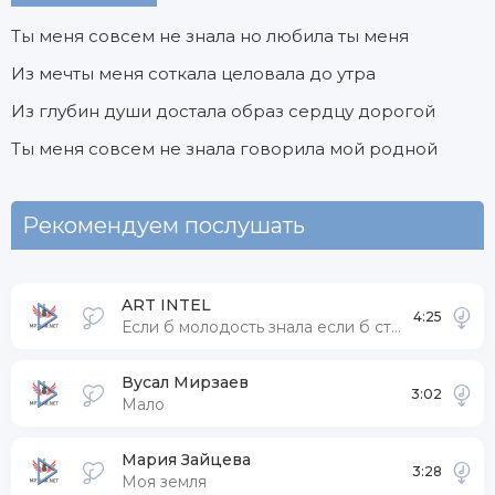
Ты меня совсем не знала но любила ты меня
Из мечты меня соткала целовала до утра
Из глубин души достала образ сердцу дорогой
Ты меня совсем не знала говорила мой родной
Рекомендуем послушать
ART INTEL
4:25
Если б молодость знала если б старость могла
Вусал Мирзаев
3:02
Мало
Мария Зайцева
3:28
Моя земля