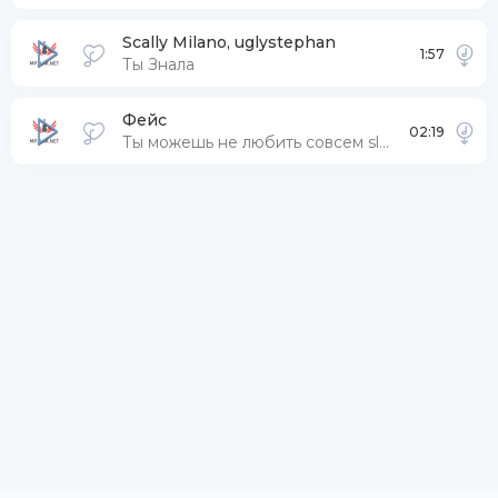
Scally Milano, uglystephan
1:57
Ты Знала
Фейс
02:19
Ты можешь не любить совсем slowed