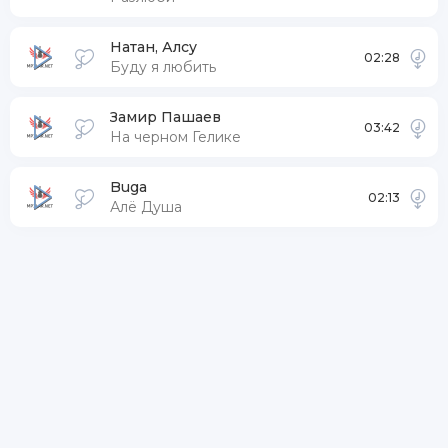
Натан, Алсу
02:28
Буду я любить
Замир Пашаев
03:42
На черном Гелике
Buga
02:13
Алё Душа