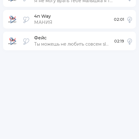
Я не могу врать тебе малышка я тебя люблю
4n Way
02:01
МАНИЯ
Фейс
02:19
Ты можешь не любить совсем slowed