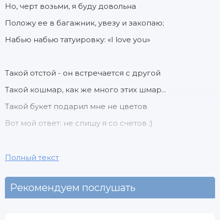
Но, черт возьми, я буду довольна
Положу ее в багажник, увезу и закопаю;
Набью набью татуировку: «I love you»
Такой отстой - он встречается с другой
Такой кошмар, как же много этих шмар...
Такой букет подарил мне не цветов
Вот мой ответ: не спишу я со счетов ;)
Твоей новой новой девушке
Полный текст
Я буду портить жизнь
Рекомендуем послушать
Украду её кредитки
Ну а дальше, ВАУ, держись