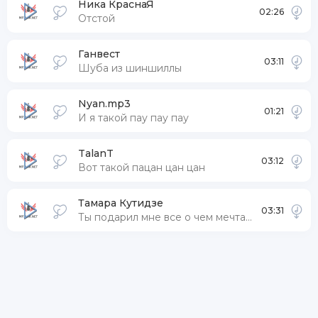
Я перееду ее машиной и выстрелю из автомата
Ника КраснаЯ
02:26
Отстой
Она так громко закричит:
«Я вызову адвоката!»
Ганвест
03:11
Шуба из шиншиллы
Оттаскаю за волосы и поломаю все пальчик
Nyan.mp3
01:21
И я такой пау пау пау
TalanT
03:12
Вот такой пацан цан цан
Тамара Кутидзе
03:31
Ты подарил мне все о чем мечтает женщина