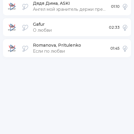
Дядя Дима, ASKI
01:10
Ангел мой хранитель держи предохранитель
Gafur
02:33
О любви
Romanova, Pritulenko
01:45
Если по любви