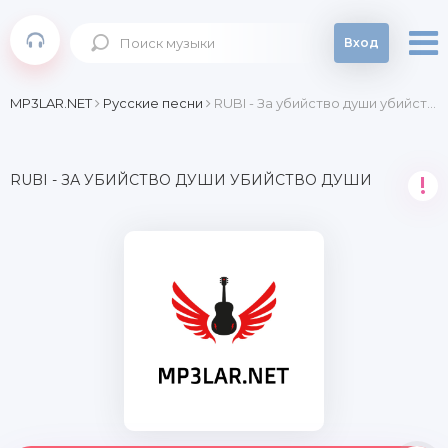
Вход
MP3LAR.NET
Русские песни
RUBI - За убийство души убийство души
RUBI - ЗА УБИЙСТВО ДУШИ УБИЙСТВО ДУШИ
!