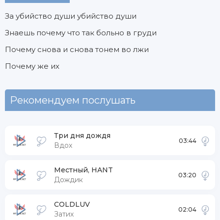
За убийство души убийство души
Знаешь почему что так больно в груди
Почему снова и снова тонем во лжи
Почему же их
Рекомендуем послушать
Три дня дождя
03:44
Вдох
Местный, HANT
03:20
Дождик
COLDLUV
02:04
Затих