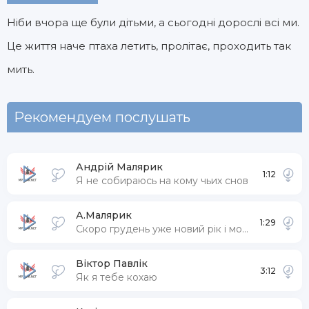
Ніби вчора ще були дітьми, а сьогодні дорослі всі ми.
Це життя наче птаха летить, пролітає, проходить так
мить.
Рекомендуем послушать
Андрій Малярик
1:12
Я не собираюсь на кому чьих снов
А.Малярик
1:29
Скоро грудень уже новий рік і морози
Віктор Павлік
3:12
Як я тебе кохаю