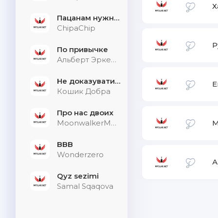
Х
Пацанам нужна дыхалка
ChipaChip
Р
По привычке
Альберт Эркенов
Не доказувати тим, хто не слухає
E
Кошик Добра
Про нас двоих
MoonwalkerMusic
M
BBB
Wonderzero
А
Qyz sezimi
Samal Sqaqova