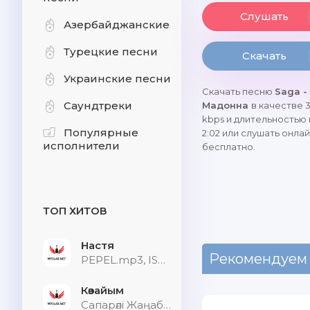
Слушать
Азербайджанские
Турецкие песни
Скачать
Украинские песни
Скачать песню
Saga -
Саундтреки
Мадонна
в качестве 
kbps и длительностью
Популярные
2:02 или слушать онла
исполнители
бесплатно.
ТОП ХИТОВ
Настя
Рекомендуем
PEPEL.mp3, ISVNBITOV, Alfredovich
Көзайым
Сапарәлі Жаңабек