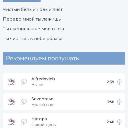
Чистый белый новый лист
Передо мной ты лежишь
Ты слепишь мне мои глаза
Ты чист как в небе облака
Рекомендуем послушать
Alfredovich
2:39
Выше
Sevenrose
3:58
Белый снег
Нагора
2:48
Яркий день