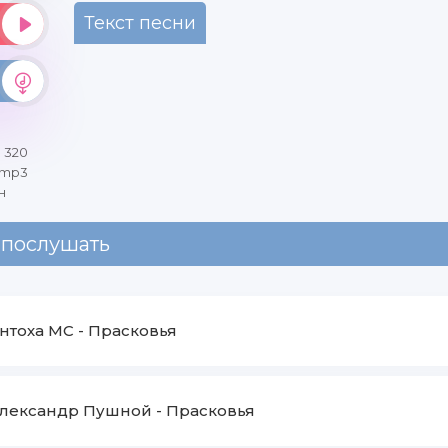
Текст песни
 320
 mp3
н
 послушать
нтоха МС
-
Прасковья
лександр Пушной
-
Прасковья