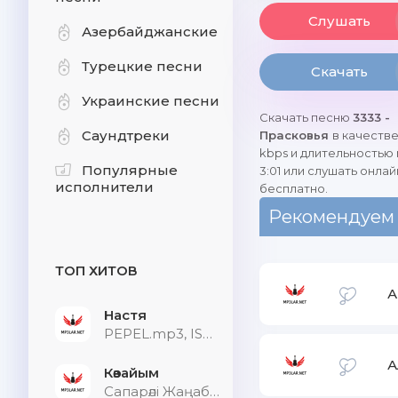
Слушать
Азербайджанские
Турецкие песни
Скачать
Украинские песни
Скачать песню
3333 -
Саундтреки
Прасковья
в качестве
kbps и длительностью
Популярные
3:01 или слушать онлай
исполнители
бесплатно.
Рекомендуем
ТОП ХИТОВ
А
Настя
PEPEL.mp3, ISVNBITOV, Alfredovich
А
Көзайым
Сапарәлі Жаңабек