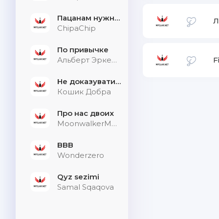
Пацанам нужна дыхалка
Л
ChipaChip
По привычке
Альберт Эркенов
F
Не доказувати тим, хто не слухає
Кошик Добра
Про нас двоих
MoonwalkerMusic
BBB
Wonderzero
Qyz sezimi
Samal Sqaqova