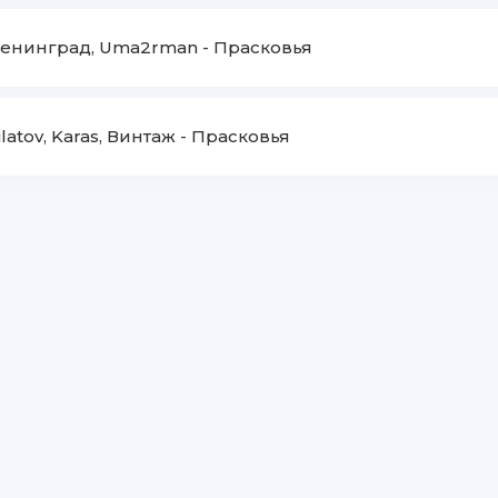
енинград, Uma2rman
-
Прасковья
ilatov, Karas, Винтаж
-
Прасковья