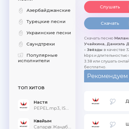
Слушать
Азербайджанские
Турецкие песни
Скачать
Украинские песни
Скачать песню
Милан
Саундтреки
Учайкина, Даниэль 
- Звёзды
в качестве 3
Популярные
kbps и длительностью
исполнители
3:38 или слушать онла
бесплатно.
Рекомендуем
ТОП ХИТОВ
Д
Настя
PEPEL.mp3, ISVNBITOV, Alfredovich
Көзайым
Ш
Сапарәлі Жаңабек