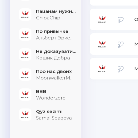
Пацанам нужна дыхалка
ChipaChip
O
По привычке
Альберт Эркенов
М
Не доказувати тим, хто не слухає
Кошик Добра
М
Про нас двоих
MoonwalkerMusic
BBB
Wonderzero
Qyz sezimi
Samal Sqaqova