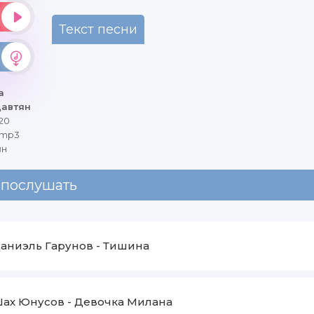
Текст песни
а
Давтян
20
 mp3
йн
 послушать
аниэль Гарунов
-
Тишина
ах Юнусов
-
Девочка Милана