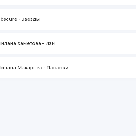
bscure
-
Звезды
илана Хаметова
-
Изи
илана Макарова
-
Пацанки