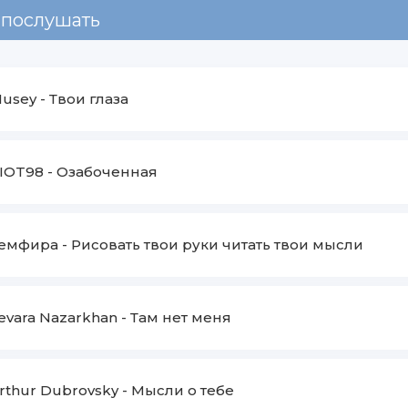
 послушать
usey
-
Твои глаза
IOT98
-
Озабоченная
емфира
-
Рисовать твои руки читать твои мысли
evara Nazarkhan
-
Там нет меня
rthur Dubrovsky
-
Мысли о тебе