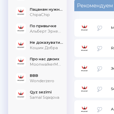
Рекомендуем
Пацанам нужна дыхалка
ChipaChip
По привычке
M
Альберт Эркенов
Не доказувати тим, хто не слухає
Кошик Добра
R
Про нас двоих
MoonwalkerMusic
З
BBB
Wonderzero
S
Qyz sezimi
Samal Sqaqova
A