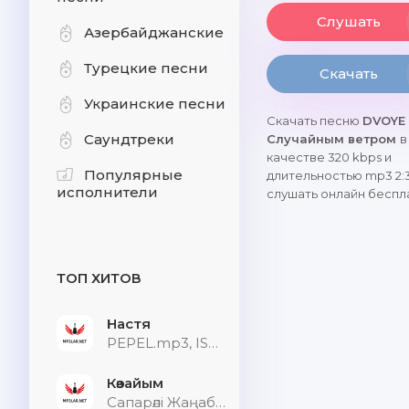
Слушать
Азербайджанские
Турецкие песни
Скачать
Украинские песни
Скачать песню
DVOYE 
Саундтреки
Случайным ветром
в
качестве 320 kbps и
Популярные
длительностью mp3 2:3
исполнители
слушать онлайн беспл
ТОП ХИТОВ
Настя
PEPEL.mp3, ISVNBITOV, Alfredovich
Көзайым
Сапарәлі Жаңабек