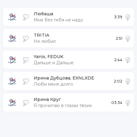
Любаша
3:39
Мне без тебя не надо
TRITIA
2:51
Не любил
Yanix, FEDUK
2:44
Дальше и Дальше
Ирина Дубцова, EXNLXDE
2:02
Люби меня долго
Ирина Круг
03:34
Я прочитаю в глазах твоих