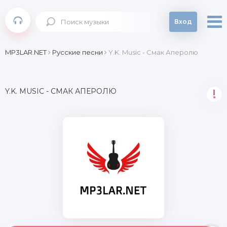
Вход
MP3LAR.NET
Русские песни
Y.K. Music - Смак Аперолю
Y.K. MUSIC - СМАК АПЕРОЛЮ
!