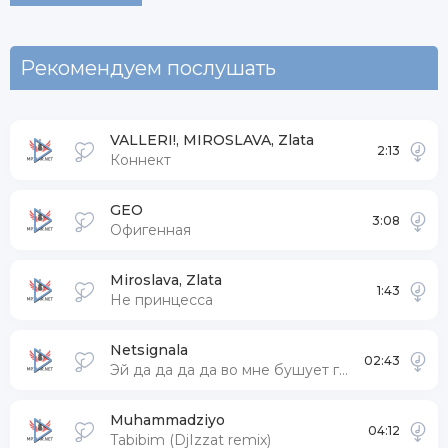
Рекомендуем послушать
VALLERI!, MIROSLAVA, Zlata
2:13
Коннект
GEO
3:08
Офигенная
Miroslava, Zlata
1:43
Не принцесса
Netsignala
02:43
Эй да да да да во мне бушует гроза ураган
Muhammadziyo
04:12
Tabibim (DjIzzat remix)