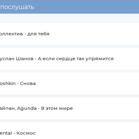
 послушать
оллектив
-
для тебя
услан Шанов
-
А если сердце так упрямится
oshkin
-
Снова
айпан, Agunda
-
В этом мире
ental
-
Космос