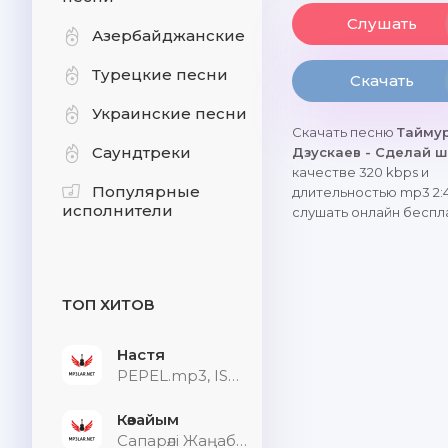
Слушать
Азербайджанские
Турецкие песни
Скачать
Украинские песни
Скачать песню
Тайму
Саундтреки
Дзускаев - Сделай 
качестве 320 kbps и
Популярные
длительностью mp3 2:
исполнители
слушать онлайн беспл
ТОП ХИТОВ
Настя
PEPEL.mp3, ISVNBITOV, Alfredovich
Көзайым
Сапарәлі Жаңабек