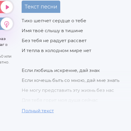
Текст песни
Тихо шепчет сердце о тебе
Имя твоё слышу в тишине
раз
Без тебя не радует рассвет
шаг
в
И тепла в холодном мире нет
40 или
атно.
Если любишь искренне, дай знак
Если хочешь быть со мною, дай мне знать
Не могу представить эту жизнь без нас
Для тебя горит моя душа сейчас
Полный текст