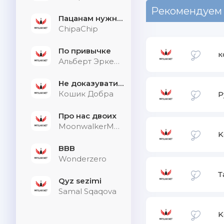
Рекомендуем
Пацанам нужна дыхалка
ChipaChip
По привычке
к
Альберт Эркенов
Не доказувати тим, хто не слухає
Кошик Добра
Р
Про нас двоих
MoonwalkerMusic
K
BBB
Wonderzero
Т
Qyz sezimi
Samal Sqaqova
K