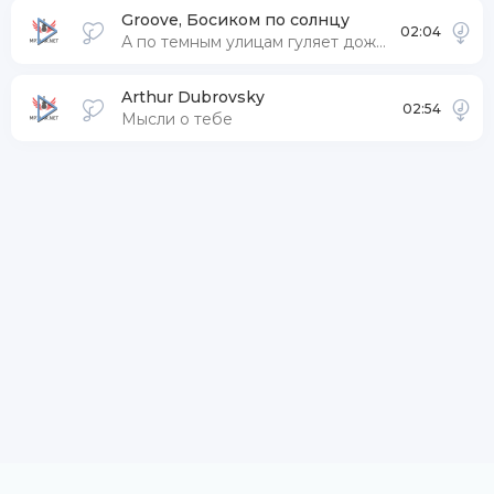
Groove, Босиком по солнцу
02:04
А по темным улицам гуляет дождь капли по твоим щекам
Arthur Dubrovsky
02:54
Мысли о тебе