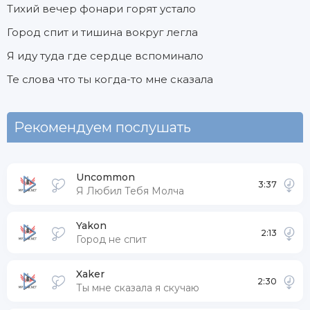
Тихий вечер фонари горят устало
Город спит и тишина вокруг легла
Я иду туда где сердце вспоминало
Те слова что ты когда-то мне сказала
Рекомендуем послушать
Uncommon
3:37
Я Любил Тебя Молча
Yakon
2:13
Город не спит
Xaker
2:30
Ты мне сказала я скучаю