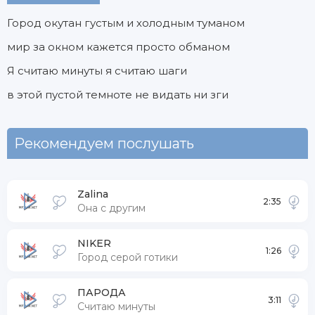
Город окутан густым и холодным туманом
мир за окном кажется просто обманом
Я считаю минуты я считаю шаги
в этой пустой темноте не видать ни зги
Рекомендуем послушать
Zalina
2:35
Она с другим
NIKER
1:26
Город серой готики
ПАРОДА
3:11
Считаю минуты