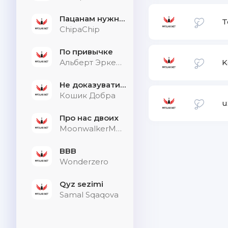
Пацанам нужна дыхалка
T
ChipaChip
По привычке
Альберт Эркенов
K
Не доказувати тим, хто не слухає
Кошик Добра
u
Про нас двоих
MoonwalkerMusic
BBB
Wonderzero
Qyz sezimi
Samal Sqaqova