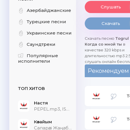
Слушать
Азербайджанские
Турецкие песни
Скачать
Украинские песни
Скачать песню
Togrul 
Саундтреки
Когда со мной ты
в
качестве 320 kbps и
Популярные
длительностью mp3 2:5
исполнители
слушать онлайн беспл
Рекомендуем
ТОП ХИТОВ
T
Настя
PEPEL.mp3, ISVNBITOV, Alfredovich
T
Көзайым
Сапарәлі Жаңабек