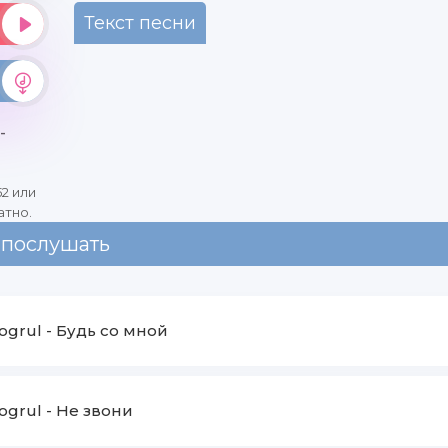
Текст песни
-
2 или
атно.
 послушать
ogrul
-
Будь со мной
ogrul
-
Не звони