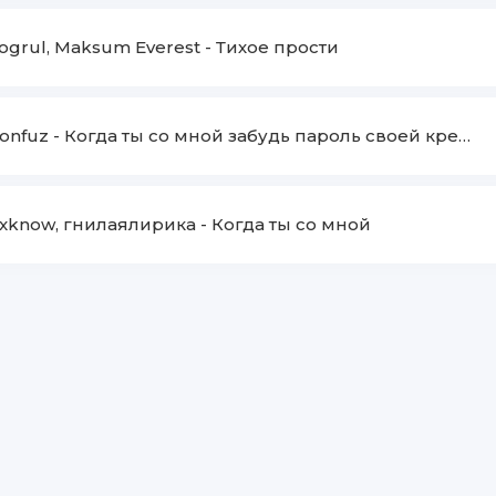
ogrul, Maksum Everest
-
Тихое прости
onfuz
-
Когда ты со мной забудь пароль своей кредитки
xknow, гнилаялирика
-
Когда ты со мной