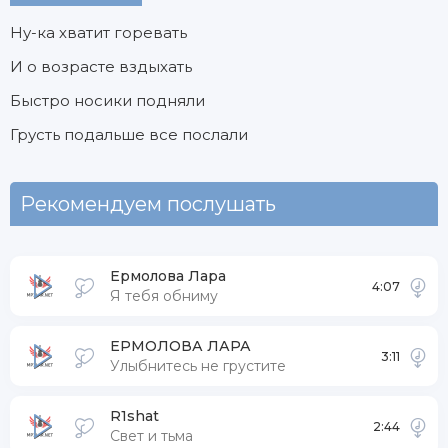
Ну-ка хватит горевать
И о возрасте вздыхать
Быстро носики подняли
Грусть подальше все послали
Рекомендуем послушать
Ермолова Лара
4:07
Я тебя обниму
ЕРМОЛОВА ЛАРА
3:11
Улыбнитесь не грустите
R1shat
2:44
Свет и тьма