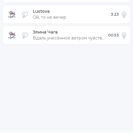
Lustova
3:23
Ой, то не вечер
Элина Чага
00:53
Вдаль унесённое ветром чувство останется где-то (cover)