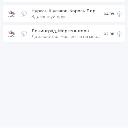
Нурлан Шулаков, Король Лир
04:09
Здравствуй друг
Ленинград, Моргенштерн
02:08
Да заработал миллион и на морях как посейдон