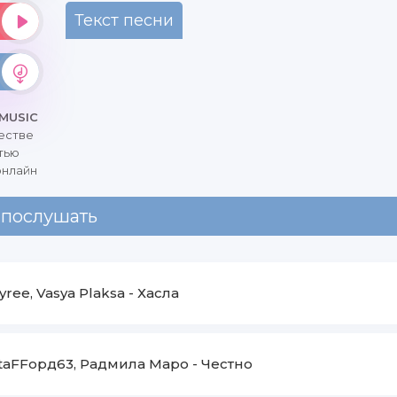
Текст песни
 MUSIC
честве
тью
онлайн
 послушать
yree, Vasya Plaksa
-
Хасла
taFFорд63, Радмила Маро
-
Честно