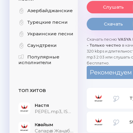
Слушать
Азербайджанские
Турецкие песни
Скачать
Украинские песни
Скачать песню
VASYA
Саундтреки
- Только честно
в ка
320 kbps и длительнос
Популярные
mp3 2:03 или слушать 
исполнители
бесплатно.
Рекомендуем
ТОП ХИТОВ
T
Настя
PEPEL.mp3, ISVNBITOV, Alfredovich
S
Көзайым
Сапарәлі Жаңабек