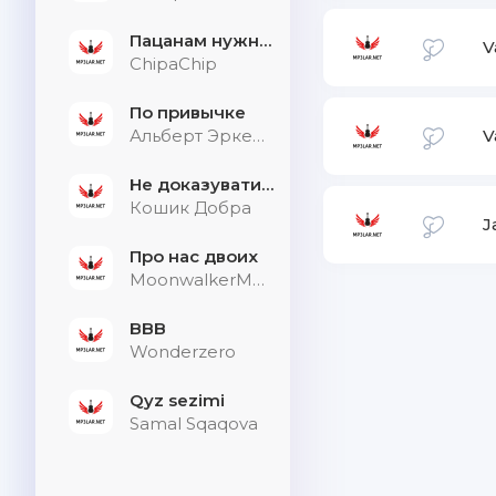
Пацанам нужна дыхалка
V
ChipaChip
По привычке
Альберт Эркенов
V
Не доказувати тим, хто не слухає
Кошик Добра
J
Про нас двоих
MoonwalkerMusic
BBB
Wonderzero
Qyz sezimi
Samal Sqaqova