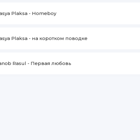
asya Plaksa
-
Homeboy
asya Plaksa
-
на коротком поводке
anob Rasul
-
Первая любовь