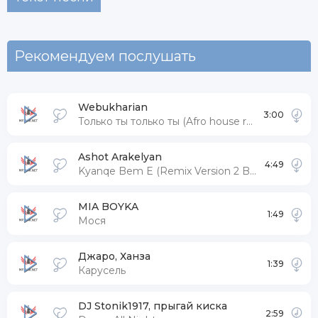
Рекомендуем послушать
Webukharian
3:00
Только ты только ты (Afro house remix)
Ashot Arakelyan
4:49
Kyanqe Bem E (Remix Version 2 Bouzouki)
MIA BOYKA
1:49
Мося
Джаро, Ханза
1:39
Карусель
DJ Stonik1917, прыгай киска
2:59