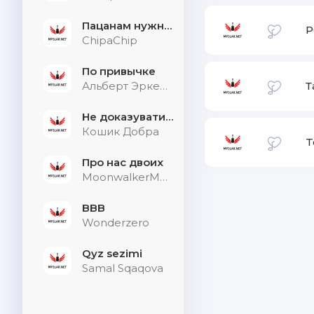
Пацанам нужна дыхалка
P
ChipaChip
По привычке
Альберт Эркенов
Т
Не доказувати тим, хто не слухає
Кошик Добра
T
Про нас двоих
MoonwalkerMusic
BBB
Wonderzero
Qyz sezimi
Samal Sqaqova