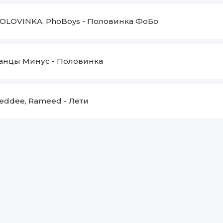
OLOVINKA, PhoBoys
-
Половинка ФоБо
анцы Минус
-
Половинка
eddee, Rameed
-
Лети