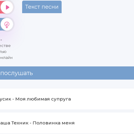
Текст песни
 -
естве
тью
онлайн
 послушать
усик
-
Моя любимая супруга
аша Техник
-
Половинка меня