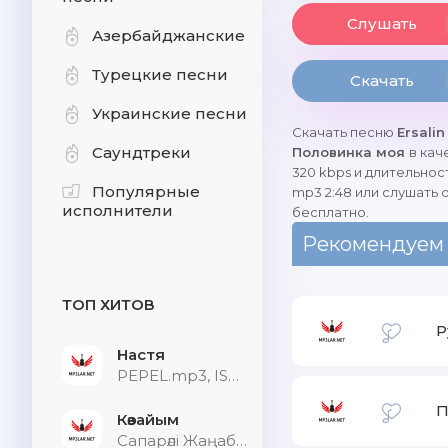
Слушать
Азербайджанские
Турецкие песни
Скачать
Украинские песни
Скачать песню
Ersalin
Саундтреки
Половинка моя
в кач
320 kbps и длительнос
Популярные
mp3 2:48 или слушать 
исполнители
бесплатно.
Рекомендуем
ТОП ХИТОВ
Р
Настя
PEPEL.mp3, ISVNBITOV, Alfredovich
П
Көзайым
Сапарәлі Жаңабек