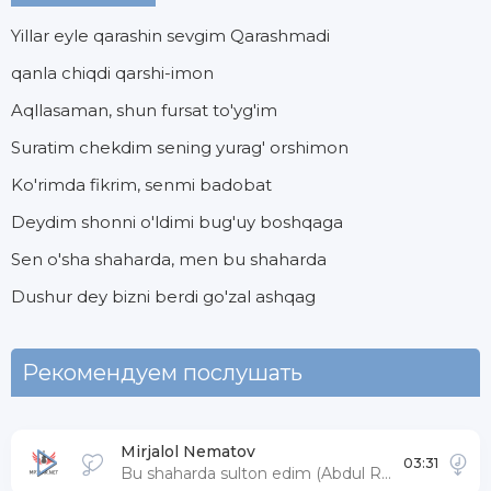
Yillar eyle qarashin sevgim Qarashmadi
qanla chiqdi qarshi-imon
Aqllasaman, shun fursat to'yg'im
Suratim chekdim sening yurag' orshimon
Ko'rimda fikrim, senmi badobat
Deydim shonni o'ldimi bug'uy boshqaga
Sen o'sha shaharda, men bu shaharda
Dushur dey bizni berdi go'zal ashqag
Рекомендуем послушать
Mirjalol Nematov
03:31
Bu shaharda sulton edim (Abdul Remix)