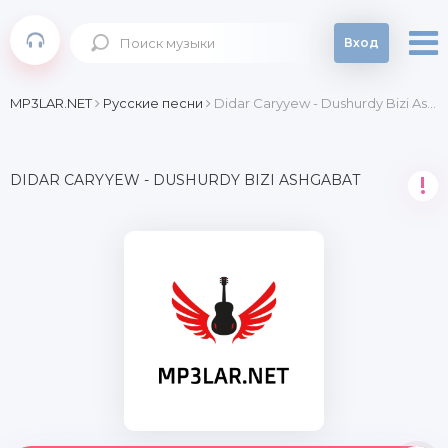
Вход
MP3LAR.NET
Русские песни
Didar Caryyew - Dushurdy Bizi Ashgabat
DIDAR CARYYEW - DUSHURDY BIZI ASHGABAT
!