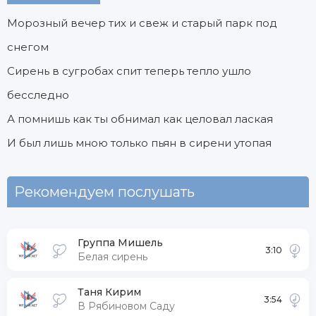
Морозный вечер тих и свеж и старый парк под
снегом
Сирень в сугробах спит теперь тепло ушло
бесследно
А помнишь как ты обнимал как целовал лаская
И был лишь мною только пьян в сирени утопая
Рекомендуем послушать
Группа Мишель
3:10
Белая сирень
Таня Кирим
3:54
В Рябиновом Саду