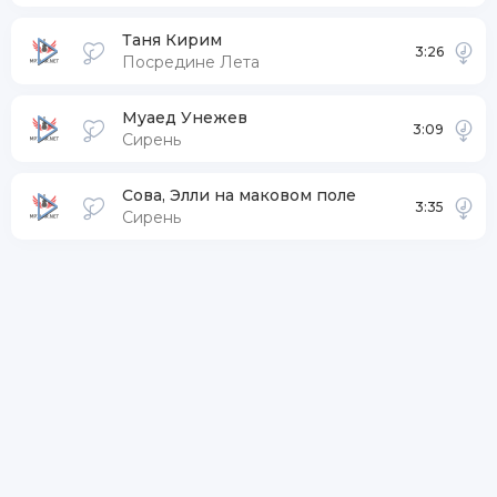
Таня Кирим
3:26
Посредине Лета
Муаед Унежев
3:09
Сирень
Сова, Элли на маковом поле
3:35
Сирень