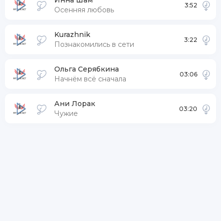
Инна Шам
3:52
Осенняя любовь
Kurazhnik
3:22
Познакомились в сети
Ольга Серябкина
03:06
Начнём всё сначала
Ани Лорак
03:20
Чужие