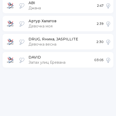
ABI
2:47
Джана
Артур Халатов
2:39
Девочка моя
DRUG, Яника, JASPILLITE
2:30
Девочка весна
DAVID
03:05
Запах улиц Еревана