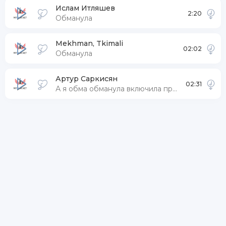
Ислам Итляшев
2:20
Обманула
Mekhman, Tkimali
02:02
Обманула
Артур Саркисян
02:31
А я обма обманула включила проста дуру