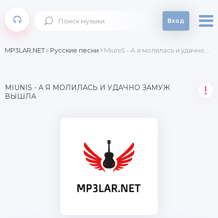
Вход
MP3LAR.NET
Русские песни
MiuniS - А я молилась и удачно замуж вышла
MIUNIS - А Я МОЛИЛАСЬ И УДАЧНО ЗАМУЖ
!
ВЫШЛА