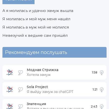
А я молилась и удачно замуж вышла
Я молилась и мой муж меня нашёл
Я молилась а муж мой не молился
Невезучий к ведьме сам пришёл
Рекомендуем послушать
Модная Стрижка
1:58
Хотела замуж
Sola Project
1:21
Я выйду замуж за chatGPT
Златенция
2:43
Встала и вышла нужна не нужна