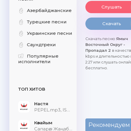
Слушать
Азербайджанские
Турецкие песни
Скачать
Украинские песни
Скачать песню
Ямыч
Саундтреки
Восточный Округ -
Пропадал 2
в качест
Популярные
kbps и длительностью
исполнители
2:27 или слушать онлай
бесплатно.
ТОП ХИТОВ
Настя
PEPEL.mp3, ISVNBITOV, Alfredovich
Көзайым
Рекомендуем
Сапарәлі Жаңабек