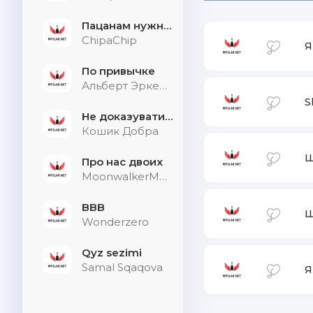
Пацанам нужна дыхалка
ChipaChip
Я
По привычке
Альберт Эркенов
S
Не доказувати тим, хто не слухає
Кошик Добра
Ш
Про нас двоих
MoonwalkerMusic
BBB
Ш
Wonderzero
Qyz sezimi
Samal Sqaqova
Я