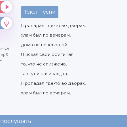
Текст песни
Пропадал где-то во дворах,
хлам был по вечерам,
дома не ночевал, ай.
ве 320
Я искал свой оригинал,
 mp3
н
то, что не спизжено,
так тут и начинал, да.
Пропадал где-то во дворах,
хлам был по вечерам,
 послушать