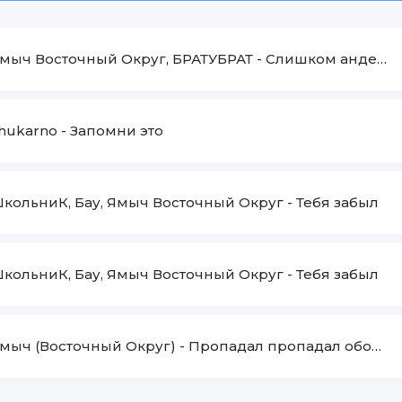
мыч Восточный Округ, БРАТУБРАТ
-
Слишком андеграундный
hukarno
-
Запомни это
кольниК, Бау, Ямыч Восточный Округ
-
Тебя забыл
кольниК, Бау, Ямыч Восточный Округ
-
Тебя забыл
мыч (Восточный Округ)
-
Пропадал пропадал оборвал провода