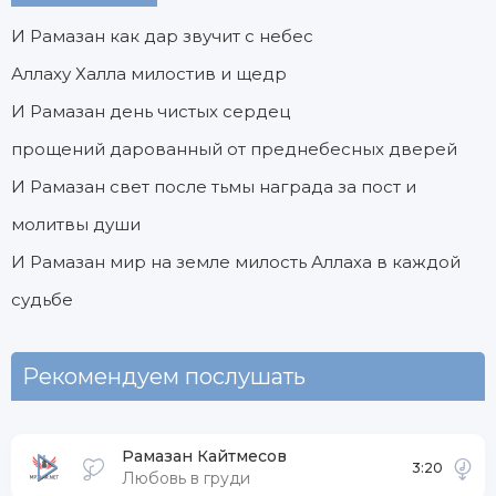
И Рамазан как дар звучит с небес
Аллаху Халла милостив и щедр
И Рамазан день чистых сердец
прощений дарованный от преднебесных дверей
И Рамазан свет после тьмы награда за пост и
молитвы души
И Рамазан мир на земле милость Аллаха в каждой
судьбе
Рекомендуем послушать
Рамазан Кайтмесов
3:20
Любовь в груди