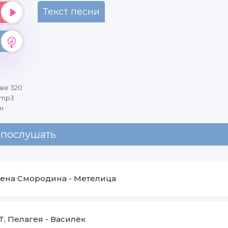
Текст песни
тве 320
 mp3
н
 послушать
ена Смородина
-
Метелица
T, Пелагея
-
Василёк