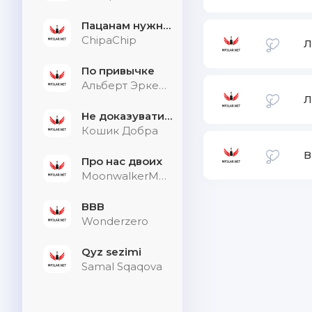
Пацанам нужна дыхалка
ChipaChip
Л
По привычке
Альберт Эркенов
Л
Не доказувати тим, хто не слухає
Кошик Добра
В
Про нас двоих
MoonwalkerMusic
BBB
Wonderzero
Qyz sezimi
Samal Sqaqova