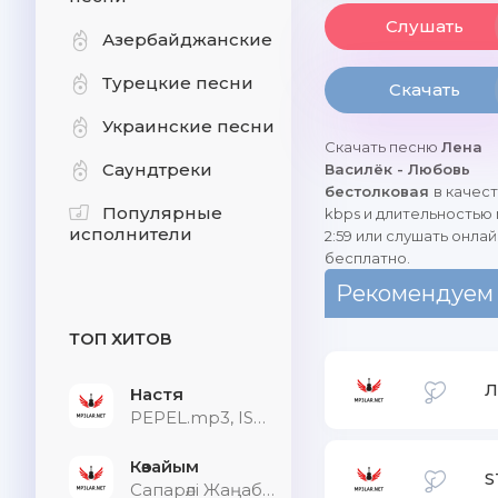
Слушать
Азербайджанские
Турецкие песни
Скачать
Украинские песни
Скачать песню
Лена
Саундтреки
Василёк - Любовь
бестолковая
в качес
Популярные
kbps и длительностью
исполнители
2:59 или слушать онлай
бесплатно.
Рекомендуем
ТОП ХИТОВ
Л
Настя
PEPEL.mp3, ISVNBITOV, Alfredovich
Көзайым
S
Сапарәлі Жаңабек