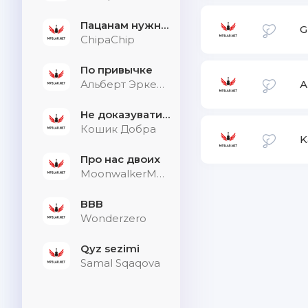
Пацанам нужна дыхалка
G
ChipaChip
По привычке
Альберт Эркенов
А
Не доказувати тим, хто не слухає
Кошик Добра
K
Про нас двоих
MoonwalkerMusic
BBB
Wonderzero
Qyz sezimi
Samal Sqaqova