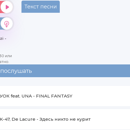
Текст песни
i -
30 или
атно.
 послушать
УОК feat. UNA
-
FINAL FANTASY
К-47, De Lacure
-
Здесь никто не курит