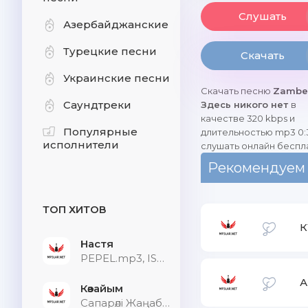
Слушать
Азербайджанские
Турецкие песни
Скачать
Украинские песни
Скачать песню
Zambez
Саундтреки
Здесь никого нет
в
качестве 320 kbps и
Популярные
длительностью mp3 0:
исполнители
слушать онлайн беспл
Рекомендуем
ТОП ХИТОВ
К
Настя
PEPEL.mp3, ISVNBITOV, Alfredovich
А
Көзайым
Сапарәлі Жаңабек