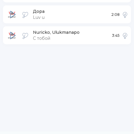
Дора
2:08
Luv u
Nuricko, Ulukmanapo
3:45
С тобой