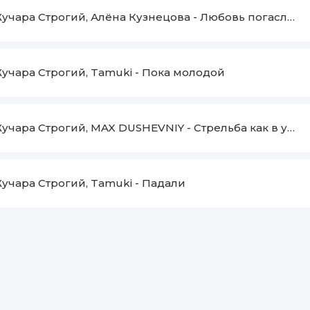
учара Строгий, Алёна Кузнецова
-
Любовь погасла увы
учара Строгий, Tamuki
-
Пока молодой
учара Строгий, MAX DUSHEVNIY
-
Стрельба как в упор
учара Строгий, Tamuki
-
Падали