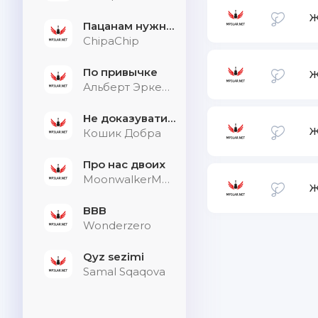
Ж
Пацанам нужна дыхалка
ChipaChip
По привычке
Ж
Альберт Эркенов
Не доказувати тим, хто не слухає
Ж
Кошик Добра
Про нас двоих
MoonwalkerMusic
Ж
BBB
Wonderzero
Qyz sezimi
Samal Sqaqova