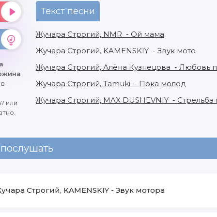
Текст песни
Жучара Строгий, NMR - Ой мама
Жучара Строгий, KAMENSKIY - Звук мото
а
Жучара Строгий, Алёна Кузнецова - Любовь п
дюжина
Жучара Строгий, Tamuki - Пока молод
)
в
Жучара Строгий, MAX DUSHEVNIY - Стрельба 
7 или
атно.
 послушать
учара Строгий, KAMENSKIY
-
Звук мотора