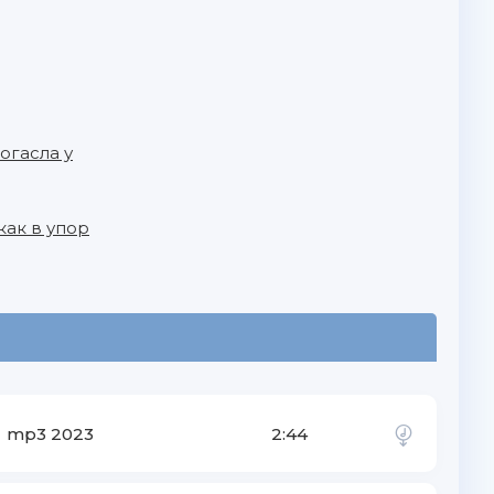
огасла у
как в упор
mp3 2023
2:44