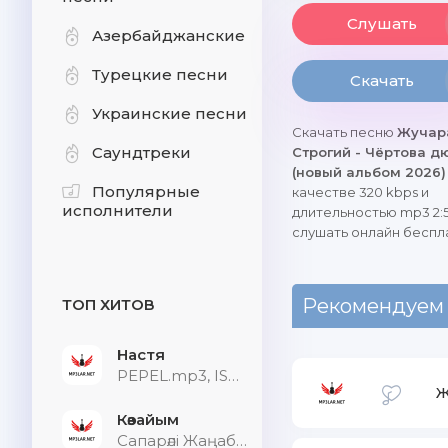
Слушать
Азербайджанские
Турецкие песни
Скачать
Украинские песни
Скачать песню
Жучар
Саундтреки
Строгий - Чёртова 
(новый альбом 2026
Популярные
качестве 320 kbps и
исполнители
длительностью mp3 2:5
слушать онлайн беспл
Рекомендуем
ТОП ХИТОВ
Настя
PEPEL.mp3, ISVNBITOV, Alfredovich
Ж
Көзайым
Сапарәлі Жаңабек