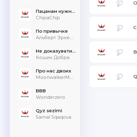
О
Пацанам нужна дыхалка
ChipaChip
С
По привычке
Альберт Эркенов
Не доказувати тим, хто не слухає
B
Кошик Добра
Про нас двоих
Q
MoonwalkerMusic
BBB
Wonderzero
Qyz sezimi
Samal Sqaqova