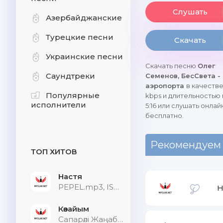
Слушать
Азербайджанские
Турецкие песни
Скачать
Украинские песни
Скачать песню
Олег
Саундтреки
Семенов, БесСвета -
аэропорта
в качестве
Популярные
kbps и длительностью
исполнители
5:16 или слушать онлай
бесплатно.
Рекомендуем
ТОП ХИТОВ
Настя
PEPEL.mp3, ISVNBITOV, Alfredovich
H
Көзайым
Сапарәлі Жаңабек