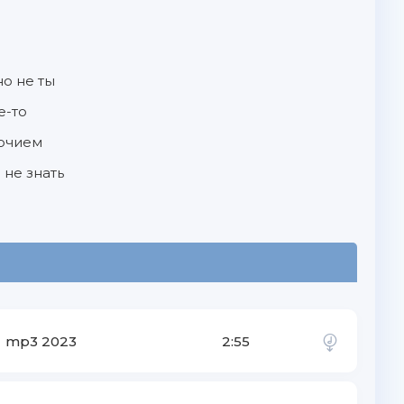
но не ты
е-то
точием
 не знать
mp3 2023
2:55