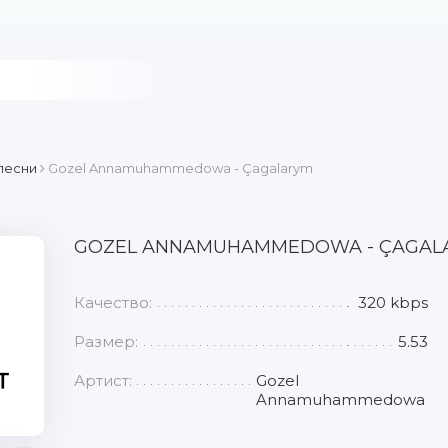
песни
Gozel Annamuhammedowa - Çagalarym
GOZEL ANNAMUHAMMEDOWA - ÇAGAL
Качество:
320 kbps
Размер:
5.53
Артист:
Gozel
Annamuhammedowa