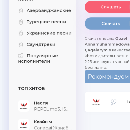
Слушать
Азербайджанские
Турецкие песни
Скачать
Украинские песни
Скачать песню
Gozel
Саундтреки
Annamuhammedowa 
Çagalarym
в качестве
Популярные
kbps и длительностью
исполнители
2:25 или слушать онлай
бесплатно.
Рекомендуем
ТОП ХИТОВ
L
Настя
PEPEL.mp3, ISVNBITOV, Alfredovich
Көзайым
Сапарәлі Жаңабек