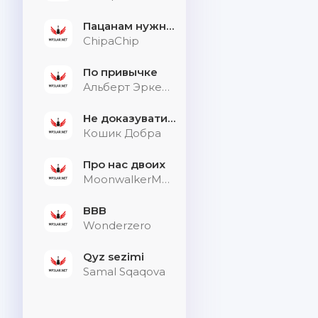
Пацанам нужна дыхалка
ChipaChip
По привычке
Альберт Эркенов
Не доказувати тим, хто не слухає
Кошик Добра
Про нас двоих
MoonwalkerMusic
BBB
Wonderzero
Qyz sezimi
Samal Sqaqova