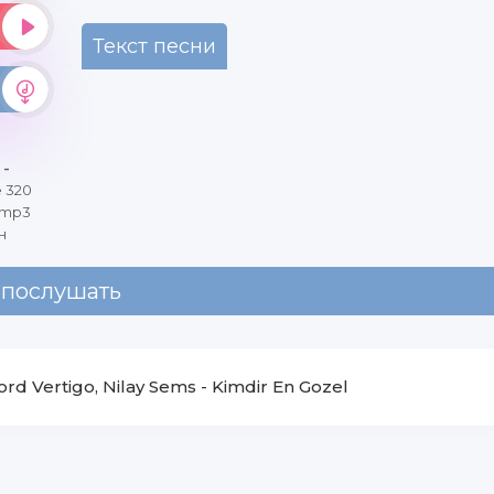
Текст песни
-
 320
 mp3
н
 послушать
ord Vertigo, Nilay Sems
-
Kimdir En Gozel