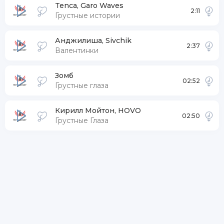
Tenca, Garo Waves
2:11
Грустные истории
Анджилиша, Sivchik
2:37
Валентинки
Зомб
02:52
Грустные глаза
Кирилл Мойтон, HOVO
02:50
Грустные Глаза