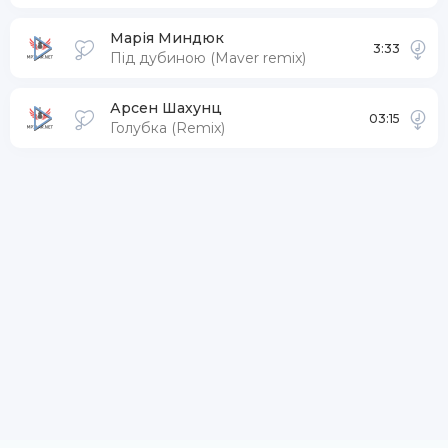
Марія Миндюк
3:33
Під дубиною (Maver remix)
Арсен Шахунц
03:15
Голубка (Remix)