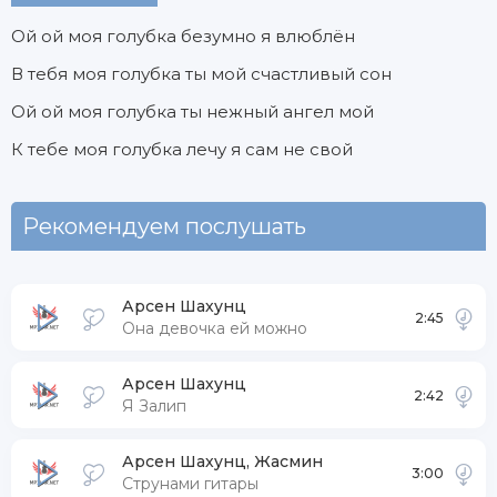
Ой ой моя голубка безумно я влюблён
В тебя моя голубка ты мой счастливый сон
Ой ой моя голубка ты нежный ангел мой
К тебе моя голубка лечу я сам не свой
Рекомендуем послушать
Арсен Шахунц
2:45
Она девочка ей можно
Арсен Шахунц
2:42
Я Залип
Арсен Шахунц, Жасмин
3:00
Струнами гитары