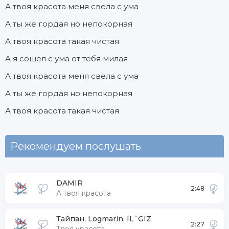
А твоя красота меня свела с ума
А ты же гордая но непокорная
А твоя красота такая чистая
А я сошёл с ума от тебя милая
А твоя красота меня свела с ума
А ты же гордая но непокорная
А твоя красота такая чистая
Рекомендуем послушать
DAMIR
2:48
А твоя красота
Тайпан, Logmarin, IL`GIZ
2:27