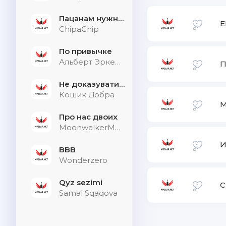
Пацанам нужна дыхалка
E
ChipaChip
По привычке
Альберт Эркенов
П
Не доказувати тим, хто не слухає
Кошик Добра
М
Про нас двоих
MoonwalkerMusic
И
BBB
Wonderzero
Qyz sezimi
C
Samal Sqaqova