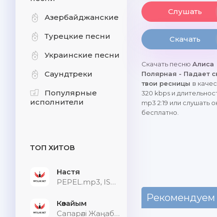
Слушать
Азербайджанские
Турецкие песни
Скачать
Украинские песни
Скачать песню
Алиса
Саундтреки
Полярная - Падает с
твои ресницы
в каче
Популярные
320 kbps и длительнос
исполнители
mp3 2:19 или слушать 
бесплатно.
ТОП ХИТОВ
Настя
PEPEL.mp3, ISVNBITOV, Alfredovich
Рекомендуем
Көзайым
Сапарәлі Жаңабек