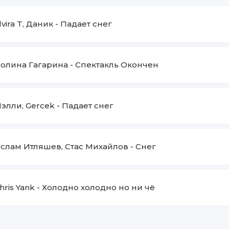
lvira T, Даник
-
Падает снег
олина Гагарина
-
Спектакль Окончен
элли, Gercek
-
Падает снег
слам Итляшев, Стас Михайлов
-
Снег
hris Yank
-
Холодно холодно но ни чё