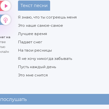
Текст песни
Я знаю, что ты согреешь меня
Это наше самое-самое
Лучшее время
нег на
Падает снег
стве
тью
На твои ресницы
онлайн
Я не хочу никогда забывать
Пусть каждый день
Это мне снится
 послушать