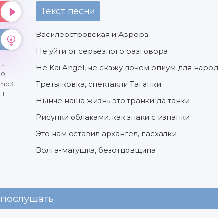
Текст песни
Василеостровская и Аврора
Не уйти от серьезного разговора
 -
Не Kai Angel, не скажу почем опиум для наро
20
Третьяковка, спектакли Таганки
 mp3
йн
Нынче наша жизнь это транки да танки
Рисунки облаками, как знаки с изнанки
Это нам оставил архангел, пасхалки
Волга-матушка, безотцовщина
 послушать