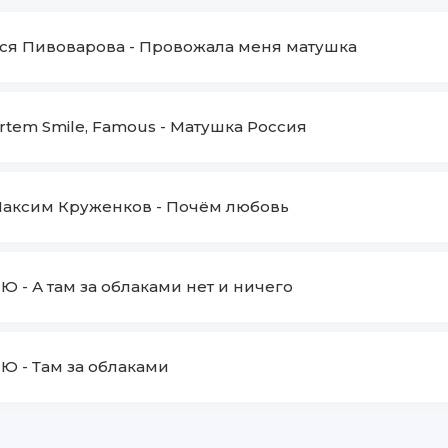
ся Пивоварова
-
Провожала меня матушка
rtem Smile, Famous
-
Матушка Россия
аксим Круженков
-
Почём любовь
NЮ
-
А там за облаками нет и ничего
NЮ
-
Там за облаками