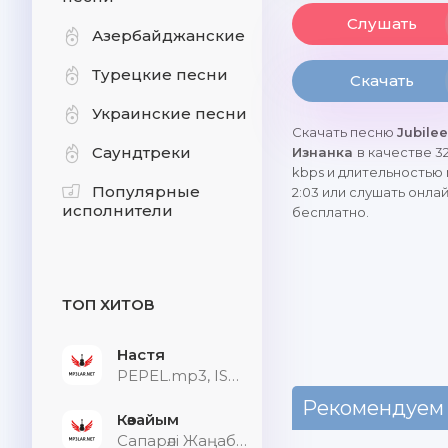
Слушать
Азербайджанские
Турецкие песни
Скачать
Украинские песни
Скачать песню
Jubilee
Саундтреки
Изнанка
в качестве 3
kbps и длительностью
Популярные
2:03 или слушать онла
исполнители
бесплатно.
ТОП ХИТОВ
Настя
PEPEL.mp3, ISVNBITOV, Alfredovich
Рекомендуем
Көзайым
Сапарәлі Жаңабек