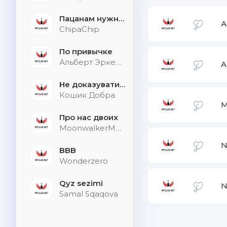
Пацанам нужна дыхалка
А
ChipaChip
По привычке
Альберт Эркенов
A
Не доказувати тим, хто не слухає
Кошик Добра
М
Про нас двоих
MoonwalkerMusic
BBB
Wonderzero
Qyz sezimi
Samal Sqaqova